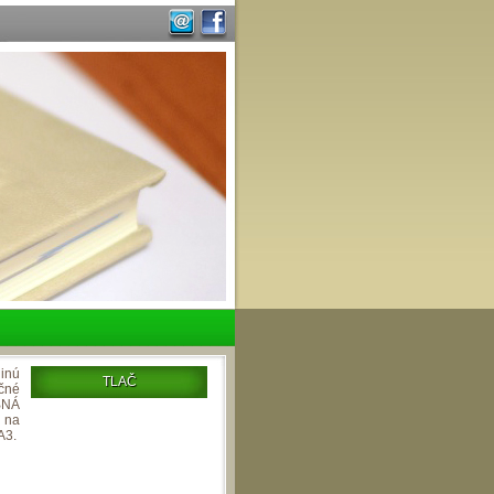
 inú
TLAČ
nčné
NÁ
 na
A3.