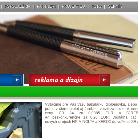
|
FOTOGALÉRIA
|
PARTNERI
|
PROJEKT EU
|
FOTO
|
CENNÍK
Vytlačíme pre Vás Vašu bakalárku, diplomovku, alebo
prácu v čiernobielej aj farebnej verzii za bezkonkure
ceny. ČB A4 za 0,0385 EUR a FAREB
A4 bezkonkurenčne za 0,20 EUR. Digitálna tlač
nových strojoch HP, MINOLTA a XEROX do veľkosti SR 